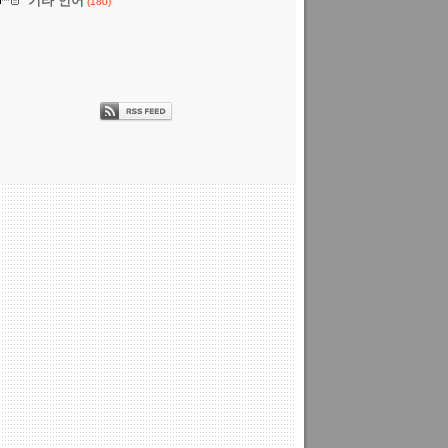
기타 언어
(180)