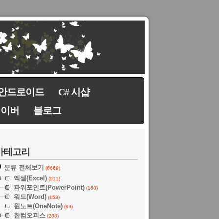
안드로이드
C# 시샵
네이버
블로그
카테고리
분류 전체보기
(6669)
엑셀(Excel)
(911)
파워포인트(PowerPoint)
(160)
워드(Word)
(153)
원노트(OneNote)
(89)
한컴오피스
(288)