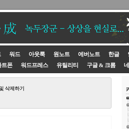
트
워드
아웃룩
원노트
에버노트
한글
마트폰
워드프레스
유틸리티
구글 & 크롬
 및 삭제하기