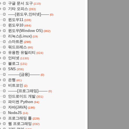
구글 문서 도구
(110)
기타 오피스
(263)
------[윈도우,인터넷]-------
(0)
윈도우11
(108)
윈도우10
(484)
윈도우(Window OS)
(362)
리눅스(Linux)
(19)
스마트폰
(298)
워드프레스
(66)
유용한 유틸리티
(424)
인터넷
(1130)
블로그
(131)
SNS
(356)
----------[금융]---------
(0)
은행
(41)
비트코인
(2)
--------[프로그래밍]--------
(0)
안드로이드 개발
(301)
파이썬 Python
(94)
자바(JAVA)
(196)
NodeJS
(14)
프로그래밍 툴
(229)
웹 프로그래밍
(232)