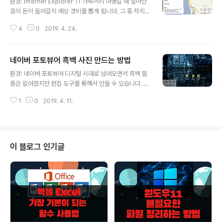
환경: Internet Explorer 11 가족끼리 여행갈 때 얼마만
큼의 돈이 들어갈지 예상 경비를 뽑게 됩니다. 그 중 차지하
는 비중이 높은 것이 자동차 기름값입니다. 이런 주유비를
4
0
2019. 4. 24.
미리 확인할 수 있다면 여행 계획 세울 때 도움이 되겠죠.
네이버 지도에는 출발지와 도착지를 지정해서 주유비를 계
산할 수 있는 기능이 있습니다. 또한 자신의 차종과 연비를
네이버 포토뷰어 흑백 사진 만드는 방법
변경해서 정확한 주유비를 뽑아 낼 수 있습니다. ▼ 먼저
글 내용
네이버 지도 사이트로 접속합니다. http://map.naver.co
환경: 네이버 포토뷰어 디지털 시대로 넘어오면서 흑백 필
m/ ▼ 주유비를 계산하기 위해서는 거리와 여행 경로가 있
름은 없어졌지만 편집 도구를 통해서 만들 수 있습니다. 흑
어야겠죠. 왼쪽 사이드 바에 [길찾기] 메뉴를 눌러 [출발지]
백 사진에는 왠지 모를 아련함이 있습니다. 그 시절 추억이
와 [도착지]를 입력하고 길찾기 버튼을 클릭합니다. ▼ 길
1
0
2019. 4. 11.
떠오르면서 한참을 과거의 회상에서 벗어나지 못하게 합니
찾기가 끝나면 추천 목록에 교통 정보가 나타납니다. 고..
다. 자신이 간직하고 있는 사진 중에 흑백 사진으로 변경하
고 싶은 것들이 있다면 네이버 포토뷰어를 사용해 보세요.
▼ 네이버에서 포토뷰어를 다운받아 설치하면 총 3개의 아
이콘이 생성됩니다. 사진을 보는 포토뷰어 뿐만 아니라 사
이 블로그 인기글
진을 편집하는 포토뷰어 편집기도 설치가 됩니다. 흑백 사
진 편집은 이곳에서 하게 됩니다. ▼ 먼저 네이버 포토뷰어
를 실행합니다. 그리고 편집할 사진을 [내 컴퓨터]에서 찾
으면 오른쪽 화면에 나타납니다. ▼ 다음은 흑백으로 만들
사진을 선택하고 화면 하단에 있는 ..