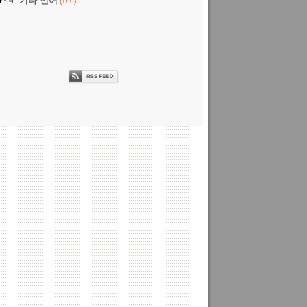
기타 언어
(180)