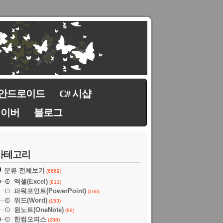
안드로이드
C# 시샵
네이버
블로그
카테고리
분류 전체보기
(6669)
엑셀(Excel)
(911)
파워포인트(PowerPoint)
(160)
워드(Word)
(153)
원노트(OneNote)
(89)
한컴오피스
(288)