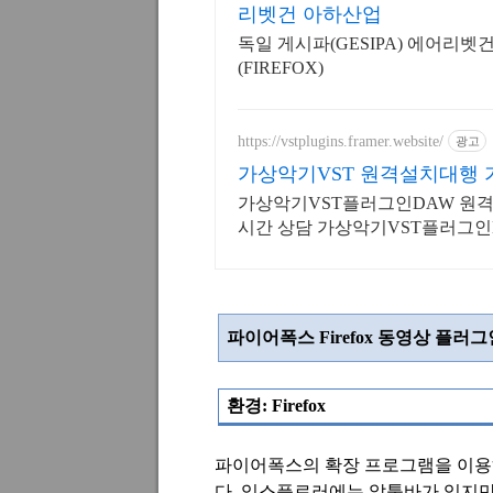
리벳건 아하산업
독일 게시파(GESIPA) 에어리벳건
(FIREFOX)
https://vstplugins.framer.website/
광고
가상악기VST 원격설치대행
행
가상악기VST플러그인DAW 원격
시간 상담 가상악기VST플러그인
유지보수 보장/24시간 상담
파이어폭스
Firefox
동영상 플러그
환경
: Firefox
파이어폭스의 확장 프로그램을 이용
다.
익스플로러에는 알툴바가 있지만 