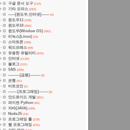
구글 문서 도구
(110)
기타 오피스
(263)
------[윈도우,인터넷]-------
(0)
윈도우11
(108)
윈도우10
(484)
윈도우(Window OS)
(362)
리눅스(Linux)
(19)
스마트폰
(298)
워드프레스
(66)
유용한 유틸리티
(424)
인터넷
(1130)
블로그
(131)
SNS
(356)
----------[금융]---------
(0)
은행
(41)
비트코인
(2)
--------[프로그래밍]--------
(0)
안드로이드 개발
(301)
파이썬 Python
(94)
자바(JAVA)
(196)
NodeJS
(14)
프로그래밍 툴
(229)
웹 프로그래밍
(232)