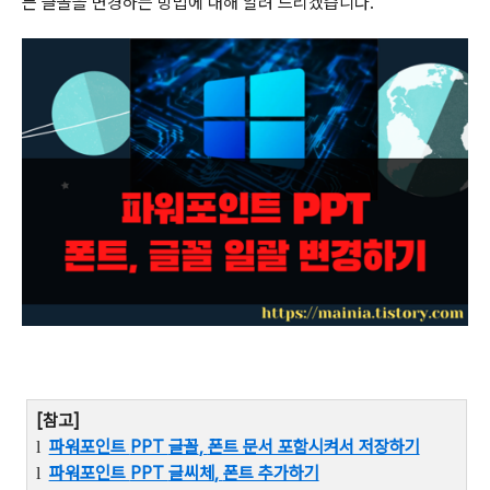
든 글꼴을 변경하는 방법에 대해 알려 드리겠습니다.
[
참고
]
파워포인트
PPT
글꼴
,
폰트 문서 포함시켜서 저장하기
l
파워포인트
PPT
글씨체
,
폰트 추가하기
l