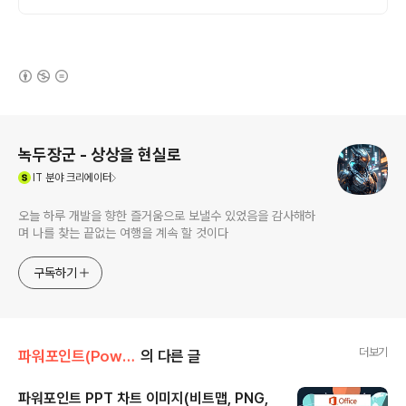
행/보안 보장/각종 모든 문서/24시진행
(새창열림)
로그 정보
녹두장군 - 상상을 현실로
(새창열림)
IT
분야 크리에이터
오늘 하루 개발을 향한 즐거움으로 보낼수 있었음을 감사해하
며 나를 찾는 끝없는 여행을 계속 할 것이다
구독하기
더보기
파워포인트(PowerPoint)
의 다른 글
파워포인트 PPT 차트 이미지(비트맵, PNG,