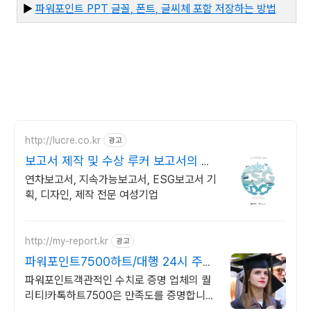
▶
파워포인트
PPT
글꼴
,
폰트
,
글씨체 포함 저장하는 방법
http://lucre.co.kr
광고
보고서 제작 및 수상 루커 보고서의 명
가
연차보고서, 지속가능보고서, ESG보고서 기
획, 디자인, 제작 전문 여성기업
http://my-report.kr
광고
파워포인트7500하트/대행 24시 주말
상담 가능 저렴
파워포인트객관적인 수치로 증명 업체의 퀄
리티!카톡하트7500은 만족도를 증명합니다
파트별 전문가/석박논문경우 정교수 출신 진