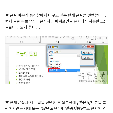
▼
글꼴 바꾸기 옵션창에서 바꾸고 싶은 현재 글꼴을 선택합니다
.
현재 글꼴 콤보박스를 클릭하면 파워포인트 문서에서 사용한 모든
글꼴이 나오게 됩니다
.
▼
현재 글꼴과 새 글꼴을 선택한 후 오른쪽에
[
바꾸기
]
버튼을 클
릭하시면 문서에 모든
“
맑은 고딕
”
이
“
훈솜사탕
R”
로 한방에 변