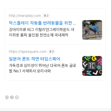
http://marxplay.com
광고
막스플레이 자동줄 반려동물을 위한 소
셜브랜드
강아지의류 터그 이탈리안그레이하운드 아
이쥐옷 롬퍼 올인원 천연소재 국내제작
https://typesquare.com
광고
일본어 폰트 하면 타입스퀘어
가독성과 심미성이 뛰어난 다국어 폰트 글로
벌 No.1 서체회사 모리사와
(새창열림)
로그 정보