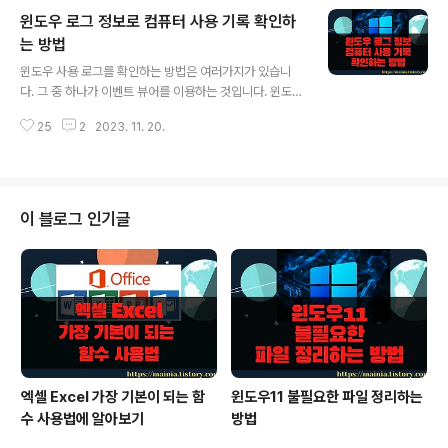
라운드에서 계속 돌아가거나 자원을 많이 잡아먹기 때문에
윈도우 로그 정보로 컴퓨터 사용 기록 확인하
다음에 다시 설치하더라도 지워 주는 것이 좋습니다. 특히
노트북은 배터리 절약을 위해서 반드시 지워야겠죠. ▼ 프
는 방법
글 내용
로그램을 삭제하는 것은 간단합니다. 64비트일 경우 Pro
윈도우 사용 로그를 확인하는 방법은 여러가지가 있습니
gram Files(x86) > NAT Service폴더에 가시면 삭제
다. 그 중 하나가 이벤트 뷰어를 이용하는 것입니다. 윈도우
를 위한 uninstall 파일이 있습니다. 그림처럼 unins000.
7 에서는 시스템을 감시하다가 비정상적이거나 기록할 만
exe 파일을 클릭해서 삭제해 줍니다..
25
2
2023. 11. 20.
한 상황이 되면 로그를 남기게 됩니다. 예를 들어 서비스 기
동 실패, 응용 프로그램 설치, 장치 설치 등이 있습니다. 오
늘은 이벤트 뷰어를 통해서 시스템이 남긴 로그를 확인하
는 방법에 대해 알아 보겠습니다. ▼ 이벤트 뷰어를 빠르게
실행하는 방법은 이벤트 뷰어 스냅을 이용하는 것입니다.
이 블로그 인기글
실행창이나 명령 프롬프트에서 eventvwr.msc 를 실행
하는 것입니다. ▼ 그림과 같이 이벤트 뷰어 첫 페이지에는
대시보드 형태로 이벤트들의 요약, 최근 본 항목, 로그 요약
등을 한 눈에 파악할 수 있습니다. 좀더 상세히 알아 보기
위해 왼쪽 사이트바에 ..
엑셀 Excel 가장 기본이 되는 함
윈도우11 불필요한 파일 정리하는
수 사용법에 알아보기
방법