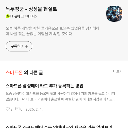
녹두장군 - 상상을 현실로
(새창열림)
IT
분야 크리에이터
오늘 하루 개발을 향한 즐거움으로 보낼수 있었음을 감사해하
며 나를 찾는 끝없는 여행을 계속 할 것이다
구독하기
더보기
스마트폰
의 다른 글
스마트폰 삼성페이 카드 추가 등록하는 방법
글 내용
요즘 삼성페이에 카드를 등록해 놓고 사용하기 있어서 거의 카드를 들고 다니지
않습니다. 그러다 보니 외출이나 출근할 때 특별한 일이 아니면 지갑을 가지고
나가지 않습니다. 운전면허증도 PASS 앱에 등록해서 인증할 수 있기 때문에 더
2
0
2025. 2. 4.
더욱 필요가 없어졌습니다. 오늘은 삼성페이지 카드를 등록하는 방법에 대해 알
아보겠습니다. ▼ 스마트폰 메인에서 화면 아래를 손가락으로 밀어 올리면 삼
성페이 카드 결과 화면이 나타납니다. 그리고 카드 추가를 위해 왼쪽 상단 더보
스마트폰 소프트웨어 수동 업데이트와 새로운 기능 알아보기
기 메뉴를 클릭합니다. ▼ 왼쪽 사이드에 나타난 화면에서 지갑 란에 카드 메뉴