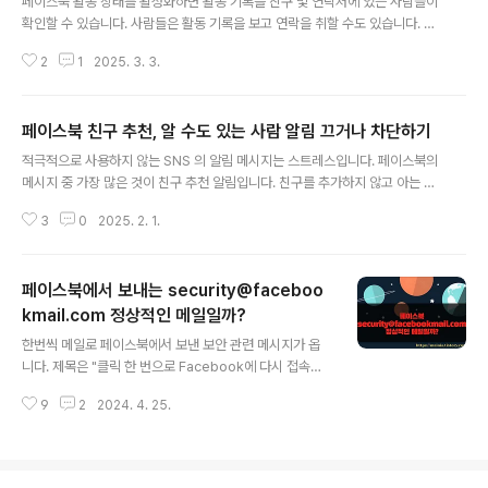
페이스북 활동 상태를 활성화하면 활동 기록을 친구 및 연락처에 있는 사람들이
확인할 수 있습니다. 사람들은 활동 기록을 보고 연락을 취할 수도 있습니다. 이
런 기록들을 노출시키고 싶지 않다면 활동 상태를 중지하고 모든 기록을 삭제해
2
1
2025. 3. 3.
야 합니다. 활동 상태를 해제하면 각 위치에서 친구들이 최근에 활동한 기록을
볼 수 없습니다. 모바일과 PC버전으로 나눠서 설명하겠습니다. 페이스북 계정
일시 중지와 관련된 내용을 알고 싶다면 아래 포스팅을 참고하세요. [참고]l 페
페이스북 친구 추천, 알 수도 있는 사람 알림 끄거나 차단하기
이스북 모바일 계정 완전 삭제하거나 탈퇴하는 방법l 페이스북 모바일 계정 비
글 내용
활성화, 일정 기간 동안 계정 중지하는 방법l 페이스북 계정 비활성화, 중지 하
적극적으로 사용하지 않는 SNS 의 알림 메시지는 스트레스입니다. 페이스북의
는 방법, 해제하는 방법 ▼ 먼저 현재 활동 중인지 확인합니다. 페이스북 활동
메시지 중 가장 많은 것이 친구 추천 알림입니다. 친구를 추가하지 않고 아는 지
중이면 ..
인들하고만 소통하려고 만들었는데, 계속해서 친구 추천 알림이 뜬다면 앱이 나
3
0
2025. 2. 1.
에게 강요하는 듯한 느낌이 들어 사용을 기피하게 됩니다. 이럴 땐 친구 추천 알
림 뿐만 아니라 모든 푸시 알림을 중지해 보세요. ▼ 홈 화면에서 오른쪽 상단
에 더보기 메뉴를 클릭합니다. 메뉴 목록에서 설정과 공개 범위 의 화살표 버튼
페이스북에서 보내는 security@faceboo
을 눌러 화면을 확대합니다. ▼ 설정과 공개 범위 하위 메뉴에 설정을 선택합니
다. 설정 상세 페이지에서 아래로 내려가면 알림 섹션이 있습니다. 알림 설정 메
kmail.com 정상적인 메일일까?
글 내용
뉴를 클릭해서 상세 페이지로 이동합니다. ▼ 알림 설정 메뉴 목록에서 알 수도
한번씩 메일로 페이스북에서 보낸 보안 관련 메시지가 옵
있는 사람..
니다. 제목은 "클릭 한 번으로 Facebook에 다시 접속하
세요" 입니다. 저는 비밀번호 입력을 유도해서 빼내는 해킹
9
2
2024. 4. 25.
시도가 아닐까? 라고 의심했었습니다. 하지만 페이스북에
서 보내는 정상적인 메일 이었습니다. 이것은 누군가가 자
신의 계정에 해킹을 시도할 때 발송되는 메일입니다. 자신
의 페이스북 계정으로 들어가서 확인할 수 있습니다. ▼