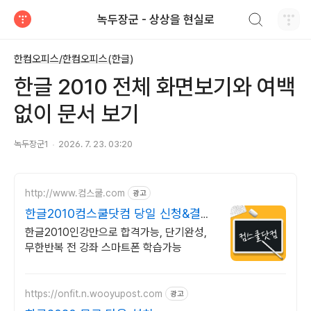
검색하기
녹두장군 - 상상을 현실로
티스토리
한컴오피스/한컴오피스(한글)
한글 2010 전체 화면보기와 여백
없이 문서 보기
녹두장군1
2026. 7. 23. 03:20
http://www.컴스쿨.com
광고
한글2010컴스쿨닷컴 당일 신청&결제
시 기프티콘!
한글2010인강만으로 합격가능, 단기완성,
무한반복 전 강좌 스마트폰 학습가능
https://onfit.n.wooyupost.com
광고