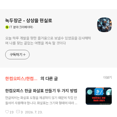
로그 정보
녹두장군 - 상상을 현실로
(새창열림)
IT
분야 크리에이터
오늘 하루 개발을 향한 즐거움으로 보낼수 있었음을 감사해하
며 나를 찾는 끝없는 여행을 계속 할 것이다
구독하기
더보기
한컴오피스/한컴오피스(한글)
의 다른 글
한컴오피스 한글 화살표 만들기 두 가지 방법
글 내용
한글에서는 화살표 도형을 제공하지 않기 때문에 직접 만
들어서 사용해야 합니다. 화살표는 크기와 형태에 따라 두
가지 방식으로 구현이 가능합니다. 굵은 선 화살표는 선을
23
3
2026. 7. 23.
하나 추가한 후 화살표 모양과 선 굵기를 조절해서 만듭니