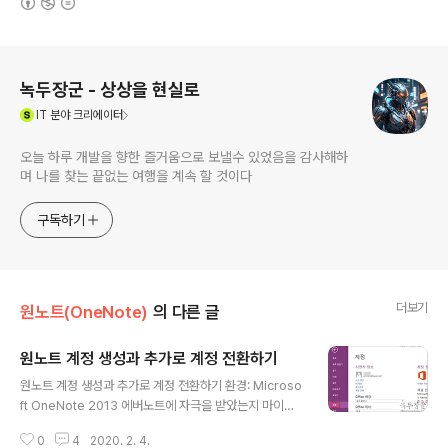
로그 정보
녹두장군 - 상상을 현실로
(새창열림)
IT
분야 크리에이터
오늘 하루 개발을 향한 즐거움으로 보낼수 있었음을 감사해하
며 나를 찾는 끝없는 여행을 계속 할 것이다
구독하기
더보기
원노트(OneNote)
의 다른 글
원노트 계정 생성과 추가로 계정 전환하기
글 내용
원노트 계정 생성과 추가로 계정 전환하기 환경: Microso
ft OneNote 2013 에버노트에 자극을 받았는지 마이크
로 소프트에서는 원노트를 무료로 배포했습니다. 이런 원
0
4
2020. 2. 4.
노트는 개인뿐만 아니라 협업할때도 유용합니다. 이번 아