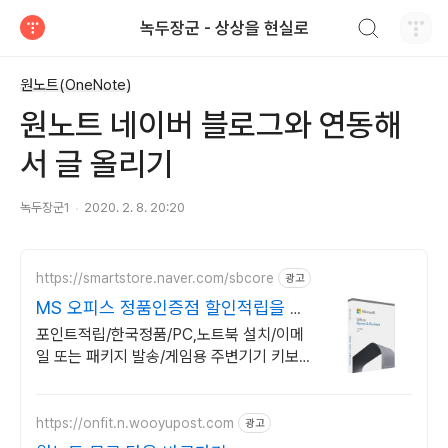
검색하기
녹두장군 - 상상을 현실로
티스토리
원노트(OneNote)
원노트 네이버 블로그와 연동해
서 글 올리기
녹두장군1
2020. 2. 8. 20:20
https://smartstore.naver.com/sbcore
광고
MS 오피스 정품인증점 할인적립을 확
인하세요!
포인트적립/한국정품/PC,노트북 설치/이메
일 또는 패키지 발송/게임용 주변기기 키보
드,마우스 세트 및 스피커,모니터 등/지데빌
정품 인증점
https://onfit.n.wooyupost.com
광고