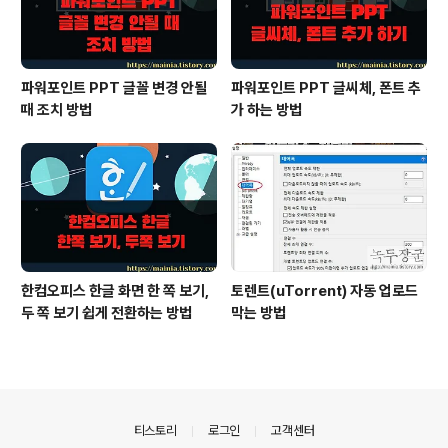
파워포인트 PPT 글꼴 변경 안될
파워포인트 PPT 글씨체, 폰트 추
때 조치 방법
가 하는 방법
한컴오피스 한글 화면 한 쪽 보기,
토렌트(uTorrent) 자동 업로드
두 쪽 보기 쉽게 전환하는 방법
막는 방법
의안내
티스토리
로그인
고객센터