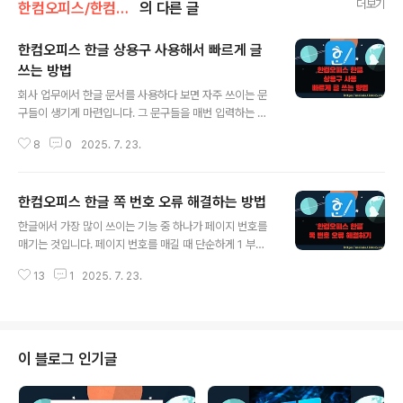
더보기
한컴오피스/한컴오피스(한글)
의 다른 글
한컴오피스 한글 상용구 사용해서 빠르게 글
쓰는 방법
글 내용
회사 업무에서 한글 문서를 사용하다 보면 자주 쓰이는 문
구들이 생기게 마련입니다. 그 문구들을 매번 입력하는 것
보다 한글에서 지원하는 상용구 관리 기능을 이용해서 작
8
0
2025. 7. 23.
업 능률을 높여 보세요. 긴 상용구에 준말을 지정하고 문서
작성 중에 준말만 입력하면 바로 삽입이 가능합니다. 그리
고 단순한 텍스트뿐만 아니라 표, 그림 등의 개체도 상용구
한컴오피스 한글 쪽 번호 오류 해결하는 방법
로 등록이 가능합니다. 주로 회사 로고나 직인, 워터마크 등
글 내용
을 많이 등록해서 사용합니다. ▼ 상용구 입력 메뉴는 [입
한글에서 가장 많이 쓰이는 기능 중 하나가 페이지 번호를
력] > [상용구] 에 있습니다. 상용구 하위 메뉴들 중에서 상
매기는 것입니다. 페이지 번호를 매길 때 단순하게 1 부터
용구 등록을 누릅니다. 상용구 등록을 바로 실행할 수 있는
시작하는 경우도 있지만 중간 부터 번호를 새로 시작하거
단축키는 Alt + I 입니다. ▼ [상용구 등록] 대화상자가 뜨
13
1
2025. 7. 23.
나 처음에 1이 아닌 특정 숫자부터 시작해야 되는 경우가
면 준말과 설명을 입력합니다. 준말은 상용구 등록할 때 쓰
있습니다. 이렇게 쪽 번호를 수정하다 보면 뒤죽박죽이 되
는 텍스트 ..
어 에러가 나더군요. 이 때 쪽 번호 오류를 해결하는 방법에
대해 알아 보겠습니다. ▼ 먼저 오류가 있는 쪽 번호로 가
서 쪽 번호 조판 부호를 없애는 것입니다. 조판 부호는 편집
이 블로그 인기글
과정에서 문서에 내린 명령들을 말하는데 평소에는 문서에
표시되지 않습니다. 쪽 번호도 문서에 실행 명령을 내린 것