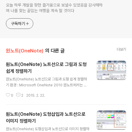
오늘 하루 개발을 향한 즐거움으로 보낼수 있었음을 감사해하
며 나를 찾는 끝없는 여행을 계속 할 것이다
구독하기
더보기
원노트(OneNote)
의 다른 글
원노트(OneNote) 노트선으로 그림과 도형
쉽게 정렬하기
글 내용
원노트(OneNote) 노트선으로 그림과 도형 쉽게 정렬하
기 환경 : Microsoft OneNote 2010 원노트에서는 눈
금선을 제공합니다. 모눈종이 같은 선을 화면에 추가해서
0
2
2015. 2. 22.
이미지나 도형을 삽입했을 때 정렬을 쉽게 할수 있도록 도
와주는 것이죠. 자동으로 맞춤 기능도 있습니다. ▼ 원노트
에 노트선을 넣기 위해 보기 > 페이지설정 그룹으로 갑니
원노트(OneNote) 도형삽입과 노트선으로
다. 페이지 설정안에 [노트선] 리본메뉴가 있습니다. ▼ 노
트선 아래 자세히 버튼을 누르게 되면 다양한 노트선 종류
이미지 정렬하기
글 내용
를 볼수 있습니다. 그중 눈금선을 선택해 봅니다. 그럼 페이
원노트(OneNote) 도형삽입과 노트선으로 이미지 정렬하