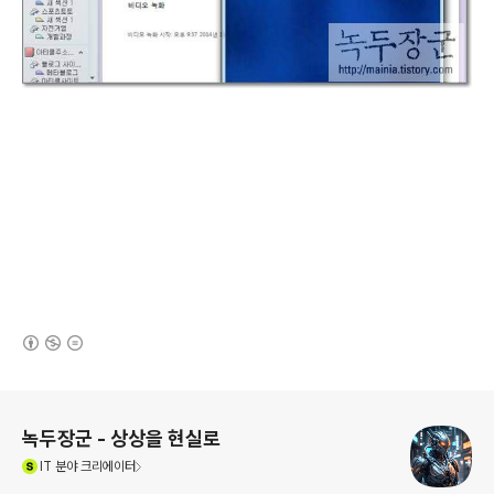
(새창열림)
로그 정보
녹두장군 - 상상을 현실로
(새창열림)
IT
분야 크리에이터