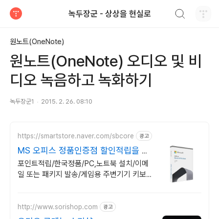
검색하기
녹두장군 - 상상을 현실로
티스토리
원노트(OneNote)
원노트(OneNote) 오디오 및 비
디오 녹음하고 녹화하기
녹두장군1
2015. 2. 26. 08:10
https://smartstore.naver.com/sbcore
광고
MS 오피스 정품인증점 할인적립을 확
인하세요!
포인트적립/한국정품/PC,노트북 설치/이메
일 또는 패키지 발송/게임용 주변기기 키보
드,마우스 세트 및 스피커,모니터 등/지데빌
정품 인증점
http://www.sorishop.com
광고