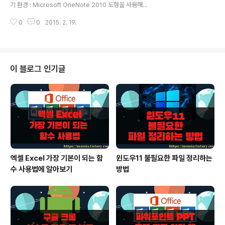
지 화면에 눈금선이 나타날 겁니다. ▼ 눈금선을 페이지에
기 환경 : Microsoft OneNote 2010 도형을 사용해서
표시해 두면 도형이나 그림, 글자들을 배치할 때 편리하겠
내용을 표현하게 되면 좀 더 쉽고 빠르게 파악할수 있는 장
죠. 그리고 도형을 그릴 때 [눈금에 맞춤] 으로 해두면 도형
0
0
2015. 2. 19.
점이 있죠. 원노트에서는 사용자가 직접 그리기 보다 도형
을 그릴 때 자동..
을 쉽게 삽입할수 있도록 기능을 제공합니다. 하지만 워드
나 엑셀에서 처럼 다양하지는 않습니다. ▼ 도구를 삽입하
기 위해 그리기탭 > 도형삽입 그룹으로 갑니다. 그리고 아
래 화살표를 클릭해 봅니다. 그럼 도형과 선, 그래프가 나올
이 블로그 인기글
겁니다. 많지는 않네요. ▼ 도형을 이용해 순서도를 그려
보았습니다. 이 외에도 많지는 않지만 도형을 이용해 다양
한 표현을 할수 있습니다. ▼ 도형의 색상과 두께는 도형
바로 옆에 있는 색 및 두께를 눌러 색상이나 두께를 선택한
후 그리시면 됩니..
엑셀 Excel 가장 기본이 되는 함
윈도우11 불필요한 파일 정리하는
수 사용법에 알아보기
방법