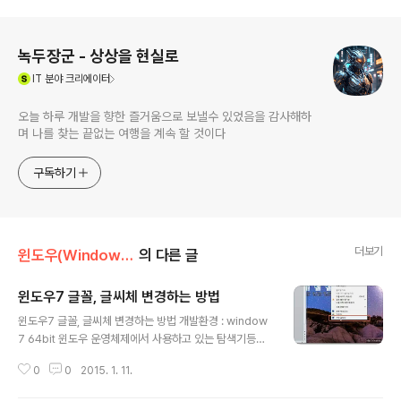
로그 정보
녹두장군 - 상상을 현실로
(새창열림)
IT
분야 크리에이터
오늘 하루 개발을 향한 즐거움으로 보낼수 있었음을 감사해하
며 나를 찾는 끝없는 여행을 계속 할 것이다
구독하기
더보기
윈도우(Window OS)/윈도우7(Windows7)
의 다른 글
윈도우7 글꼴, 글씨체 변경하는 방법
글 내용
윈도우7 글꼴, 글씨체 변경하는 방법 개발환경 : window
7 64bit 윈도우 운영체제에서 사용하고 있는 탐색기등에
사용한 폰트를 바꿀수 있는 방법에 대해 알아 보도록 하겠
0
0
2015. 1. 11.
습니다. ▼ 먼저 바탕화면에서 오른 마우스를 누른뒤 [개인
설정] 메뉴를 선택합니다. 그러면 운영체제에서 사용되고