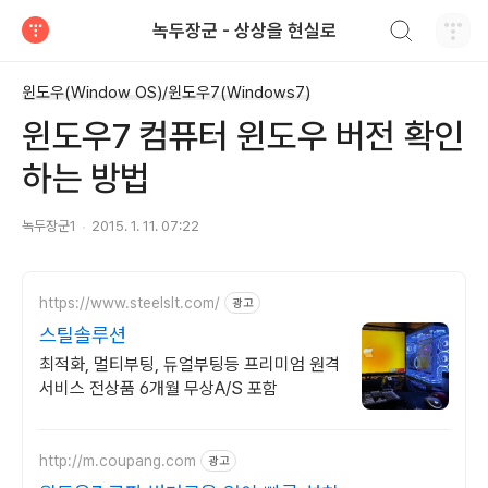
검색하기
녹두장군 - 상상을 현실로
티스토리
윈도우(Window OS)/윈도우7(Windows7)
윈도우7 컴퓨터 윈도우 버전 확인
하는 방법
녹두장군1
2015. 1. 11. 07:22
https://www.steelslt.com/
광고
스틸솔루션
최적화, 멀티부팅, 듀얼부팅등 프리미엄 원격
서비스 전상품 6개월 무상A/S 포함
http://m.coupang.com
광고