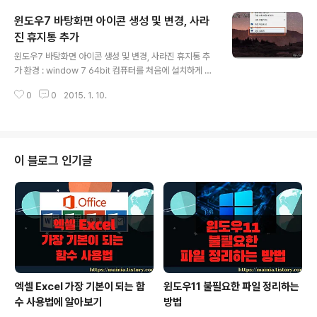
있는 각종 레이아웃의 서식이니 디자인을 변경할수 있는
윈도우7 바탕화면 아이콘 생성 및 변경, 사라
창이 뜹니다. ▼ 운영체제의 각종 화면관련 정보를 셋팅하
는 화면에서 아래 쪽으로 내려가시면 [창색] 이라고 있습니
진 휴지통 추가
글 내용
다. 클릭하셔서 창의 색상을 셋팅하는 대화상자를 띄웁니
윈도우7 바탕화면 아이콘 생성 및 변경, 사라진 휴지통 추
다. ▼ 창색을 셋팅하는 화면에서 아래 쪽에 보시면 [고급
가 환경 : window 7 64bit 컴퓨터를 처음에 설치하게 되
모양 설정] 메뉴가 보일 것입니다. 클릭하시면 우리가 운영
면 내컴퓨터, 사용자, 문서, 휴지통 바로가기 아이콘이 바탕
체제에서 사용하는 탐색기 같은 창의 모양과 색을 변경할
0
0
2015. 1. 10.
화면에 추가 됩니다. 이렇게 추가이 필요없다고 생각 되어
수 있는 대화상자가 뜨게 됩니다...
서 삭제했는데 어느 순간 필요할 때가 있을 겁니다. 그럼 삭
제했던 아이콘을 다시 복구하는 방법에 대해 알아보겠습니
다. ▼ 윈도우 화면에서 사용하고 있는 폰트를 바꾸기 위해
바탕화면에서 오른 마우스를 클릭한후 [개인설정] 화면으
이 블로그 인기글
로 들어갑니다. ▼ [개인설정] 대화상자는 컴퓨터의 바탕
화면에 관련된 각종정보와 마우스 포인트등 화면 옵션에
대해 변경을 할수 있는 곳입니다. 이 화면에서 오른쪽에 있
는 [바탕 화면 아이콘 변경] 메뉴를 클릭합니다. ▼ 그럼 기
존에 바탕화면으로 빠져..
엑셀 Excel 가장 기본이 되는 함
윈도우11 불필요한 파일 정리하는
수 사용법에 알아보기
방법