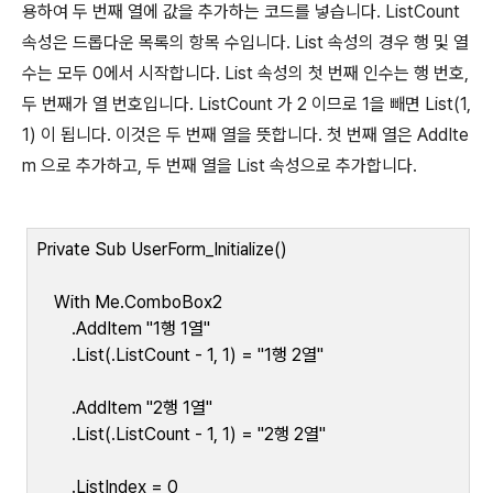
용하여 두 번째 열에 값을 추가하는 코드를 넣습니다
. ListCount
속성은 드롭다운 목록의 항목 수입니다
. List
속성의 경우 행 및 열
수는 모두
0
에서 시작합니다
. List
속성의 첫 번째 인수는 행 번호
,
두 번째가 열 번호입니다
. ListCount
가
2
이므로
1
을 빼면
List(1,
1)
이 됩니다
.
이것은 두 번째 열을 뜻합니다
.
첫 번째 열은
AddIte
m
으로 추가하고
,
두 번째 열을
List
속성으로 추가합니다
.
Private Sub UserForm_Initialize()
With Me.ComboBox2
.AddItem "1
행
1
열
"
.List(.ListCount - 1, 1) = "1
행
2
열
"
.AddItem "2
행
1
열
"
.List(.ListCount - 1, 1) = "2
행
2
열
"
.ListIndex = 0