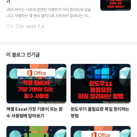
띄우겠습니다. 개발 도구 탭 > Visual Basic 리본 메뉴를
기
글 내용
클릭합니다. ▼ 먼저 비주얼베이직 에디터에서 폼을 추가
VBA 에서는 시트와 관련된 이벤트가 이미 준비되어 있습
하겠습니다. 삽입 > 사용자 정의 폼 메뉴를 클릭합니다. ▼
니다. 사용자는 몇 번의 클릭으로 시트에서 일어나는 이벤
화면에 폼 이 나타나면 도구 상자에서 원하는 컨트롤을 끌
트를 가로채서 자신이 원하는 기능을 구현할 수 있습니다.
어 추가합니다. 텍스트 박스와 스핀 컨트롤을 하나씩 입니
1
0
2023. 7. 2.
그 중 하나가 셀 영역을 선택했을 때 발생하는 이벤트입니
다. ▼ 코드를 작..
다. 해당 이벤트 함수를 이용해서 선택한 영역만 배경색 칠
해 보겠습니다. 함수명은 SelectionChange 입니다. ▼
시트와 관련된 이벤트 함수에 기능을 구현하기 위해서는
해당하는 함수를 추가해야 합니다. 왼쪽 프로젝트 탐색기
이 블로그 인기글
에서 시트를 선택합니다. 그리고 오른쪽으로 가서 왼쪽 상
단 콤보 박스를 클릭해서 Worksheet 를 선택합니다. ▼
그럼 바로 오른쪽 옆 콤보 박스에 Worksheet 와 관련된
이벤트 함수 목록이 나타납니다. 이곳에 있는 함수들이 사
용자가 관여할 수 있는..
엑셀 Excel 가장 기본이 되는 함
윈도우11 불필요한 파일 정리하는
수 사용법에 알아보기
방법