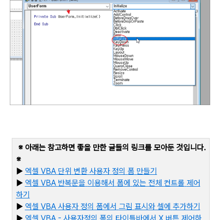
※ 아래는 참고하면 좋을 만한 글들의 링크를 모아둔 것입니다
.
※
▶
엑셀 VBA
단위
변환
사용자
정의
폼
만들기
▶
엑셀 VBA
반복문을
이용해서
폼에
있는
전체
컨트롤
제어
하기
▶
엑셀 VBA
사용자
정의
폼에서
그림
표시와
셀에
추가하기
▶
엑셀 VBA -
사용자정의
폼의
타이틀바에서 X
버튼
제어하