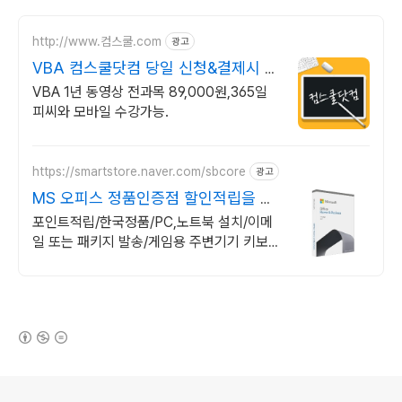
http://www.컴스쿨.com
광고
VBA 컴스쿨닷컴 당일 신청&결제시 기
프티콘!
VBA 1년 동영상 전과목 89,000원,365일
피씨와 모바일 수강가능.
https://smartstore.naver.com/sbcore
광고
MS 오피스 정품인증점 할인적립을 확
인하세요!
포인트적립/한국정품/PC,노트북 설치/이메
일 또는 패키지 발송/게임용 주변기기 키보
드,마우스 세트 및 스피커,모니터 등/지데빌
정품 인증점
(새창열림)
로그 정보