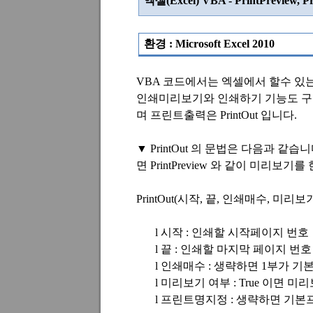
엑셀
(Excel) VBA - PrintPreview, P
환경
: Microsoft Excel 2010
VBA
코드에서는 엑셀에서 할수 있
인쇄미리보기와
인쇄하기 기능도 
며 프린트출력은
PrintOut
입니다
.
▼
PrintOut
의 문법은 다음과 같습니
면
PrintPreview
와 같이 미리보기를
PrintOut(
시작
,
끝
,
인쇄매수
,
미리보
l
시작
:
인쇄할 시작페이지 번호
l
끝
:
인쇄할 마지막 페이지 번호
l
인쇄매수
:
생략하면
1
부가 기
l
미리보기 여부
: True
이면 미리
l
프린트명지정
:
생략하면 기본