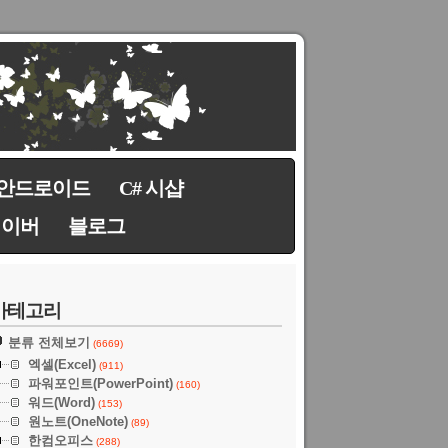
안드로이드
C# 시샵
네이버
블로그
카테고리
분류 전체보기
(6669)
엑셀(Excel)
(911)
파워포인트(PowerPoint)
(160)
워드(Word)
(153)
원노트(OneNote)
(89)
한컴오피스
(288)