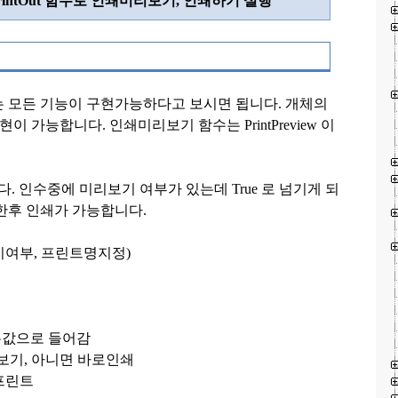
rintOut
함수로 인쇄미리보기
,
인쇄하기 실행
는 모든 기능이
구현가능하다고 보시면 됩니다
.
개체의
구현이 가능합니다
.
인쇄미리보기 함수는
PrintPreview
이
다
.
인수중에
미리보기 여부가 있는데
True
로 넘기게 되
 한후 인쇄가
가능합니다
.
기여부
,
프린트명지정
)
본값으로 들어감
보기
,
아니면 바로인쇄
프린트