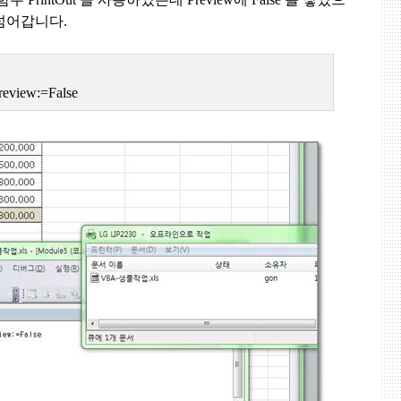
넘어갑니다
.
review:=False