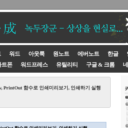
트
워드
아웃룩
원노트
에버노트
한글
마트폰
워드프레스
유틸리티
구글 & 크롬
eview, PrintOut 함수로 인쇄미리보기, 인쇄하기 실행