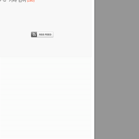
기타 언어
(180)