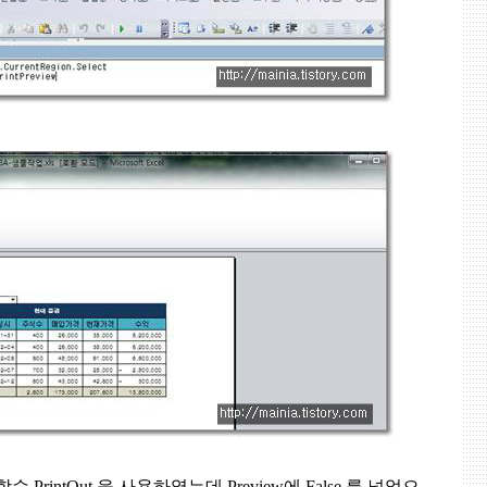
 함수
PrintOut
을 사용하였는데
Preview
에
False
를 넣었으