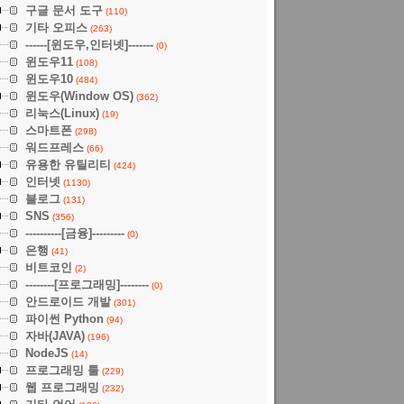
구글 문서 도구
(110)
기타 오피스
(263)
------[윈도우,인터넷]-------
(0)
윈도우11
(108)
윈도우10
(484)
윈도우(Window OS)
(362)
리눅스(Linux)
(19)
스마트폰
(298)
워드프레스
(66)
유용한 유틸리티
(424)
인터넷
(1130)
블로그
(131)
SNS
(356)
----------[금융]---------
(0)
은행
(41)
비트코인
(2)
--------[프로그래밍]--------
(0)
안드로이드 개발
(301)
파이썬 Python
(94)
자바(JAVA)
(196)
NodeJS
(14)
프로그래밍 툴
(229)
웹 프로그래밍
(232)