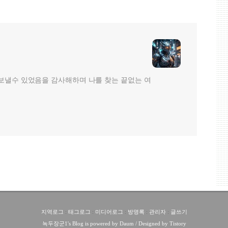
보낼수 있었음을 감사해하며 나를 찾는 끝없는 여
지역로그
:
태그로그
:
미디어로그
:
방명록
:
관리자
:
글쓰기
녹두장군1
's Blog is powered by
Daum
/ Designed by
Tistory