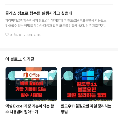
59_1"),"EUC-KR"); // HangulForm.jsp 소스 한글값을 보내면 어떻게 될까?
// HangulTest.jsp소스 전송받은값은 입니다.
클래스 정보로 함수를 실행시키고 싶을때
글 내용
파라미터값과 함수에서의 필드명이 일치할때 그 필드값을 루프돌면서 자동으로
읽어올수 있는 방법을 찾다가 다음과 같은 코드를 만들게 됬다. 단 전제조건은
get/set 함수명은 앞3글자를 제외하고 필드명과 같다. // 클래스에 해당하는
0
0
2008. 7. 18.
필드값을 리스트로 넘긴다 private List allFileds(Class claz){ List fields
= new ArrayList() Class parent = claz; do { fields.addAll(Arrays.a
sList(parent.getDeclaredFields())); parent = parent.getSuperclas
s(); // 상속받은 클래스가 뭔지알아볼려는것 } whild (!parent.equals(Obje
ct.class)) return fie..
이 블로그 인기글
엑셀 Excel 가장 기본이 되는 함
윈도우11 불필요한 파일 정리하는
수 사용법에 알아보기
방법