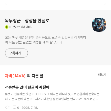
로그 정보
녹두장군 - 상상을 현실로
(새창열림)
IT
분야 크리에이터
오늘 하루 개발을 향한 즐거움으로 보낼수 있었음을 감사해하
며 나를 찾는 끝없는 여행을 계속 할 것이다
구독하기
더보기
자바(JAVA)
의 다른 글
전송받은 값이 한글이 깨질때
글 내용
톰켓이 전송하는 값은 ISO-8859-1 이라는 캐릭터 셋으로 변환하여 전송하는
데 이는 영문에 맞는 코드체계이다.한글을 전송할때는 한국어코드체계로 변환
을 하여주어야만 한다. String hangulValue = request.getParameter("h
1
0
2008. 7. 18.
angulvalue"); hangulValue = new String(hangulValue.getBytes("88