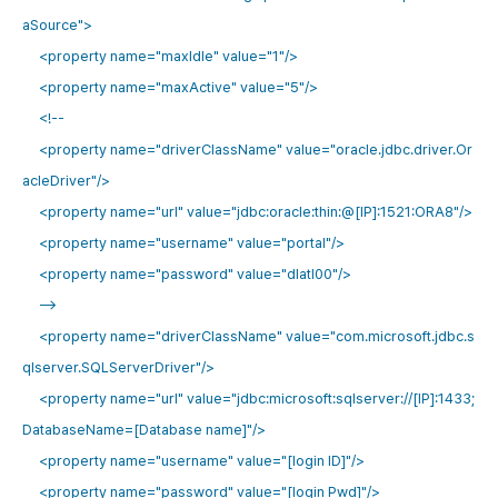
aSource">
<property name="maxIdle" value="1"/>
<property name="maxActive" value="5"/>
<!--
<property name="driverClassName" value="oracle.jdbc.driver.Or
acleDriver"/>
<property name="url" value="jdbc:oracle:thin:@[IP]:1521:ORA8"/>
<property name="username" value="portal"/>
<property name="password" value="dlatl00"/>
-->
<property name="driverClassName" value="com.microsoft.jdbc.s
qlserver.SQLServerDriver"/>
<property name="url" value="jdbc:microsoft:sqlserver://[IP]:1433;
DatabaseName=[Database name]"/>
<property name="username" value="[login ID]"/>
<property name="password" value="[login Pwd]"/>