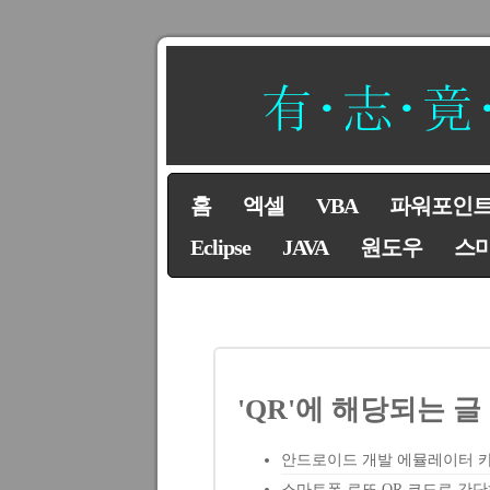
홈
엑셀
VBA
파워포인
Eclipse
JAVA
원도우
스
'QR'에 해당되는 글
안드로이드 개발 에뮬레이터 카
스마트폰 로또 QR 코드로 간