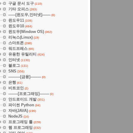
구글 문서 도구
(110)
기타 오피스
(263)
------[윈도우,인터넷]-------
(0)
윈도우11
(108)
윈도우10
(484)
윈도우(Window OS)
(362)
리눅스(Linux)
(19)
스마트폰
(298)
워드프레스
(66)
유용한 유틸리티
(424)
인터넷
(1130)
블로그
(131)
SNS
(356)
----------[금융]---------
(0)
은행
(41)
비트코인
(2)
--------[프로그래밍]--------
(0)
안드로이드 개발
(301)
파이썬 Python
(94)
자바(JAVA)
(196)
NodeJS
(14)
프로그래밍 툴
(229)
웹 프로그래밍
(232)