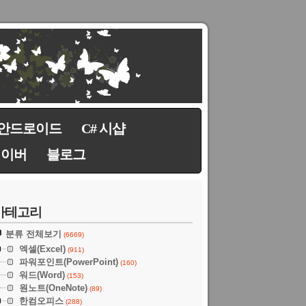
안드로이드
C# 시샵
네이버
블로그
카테고리
분류 전체보기
(6669)
엑셀(Excel)
(911)
파워포인트(PowerPoint)
(160)
워드(Word)
(153)
원노트(OneNote)
(89)
한컴오피스
(288)