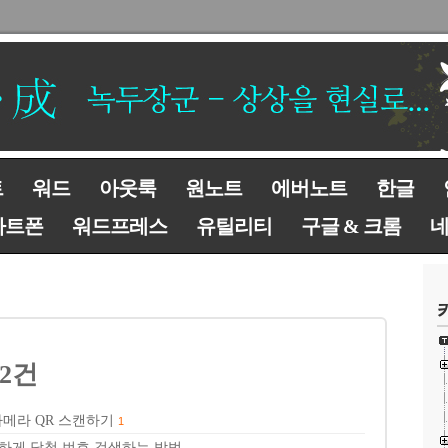
트
워드
아웃룩
원노트
에버노트
한글
마트폰
워드프레스
유틸리티
구글 & 크롬
 2건
메라 QR 스캔하기
1
단하게 당첨 번호 검색하는 방법