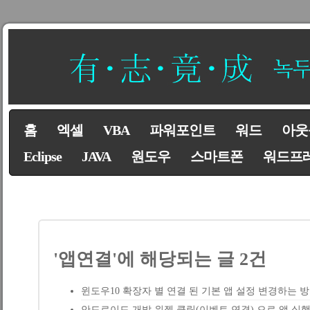
홈
엑셀
VBA
파워포인트
워드
아웃
Eclipse
JAVA
원도우
스마트폰
워드프
'앱연결'에 해당되는 글 2건
윈도우10 확장자 별 연결 된 기본 앱 설정 변경하는 
안드로이드 개발 위젯 클릭(이벤트 연결) 으로 앱 실