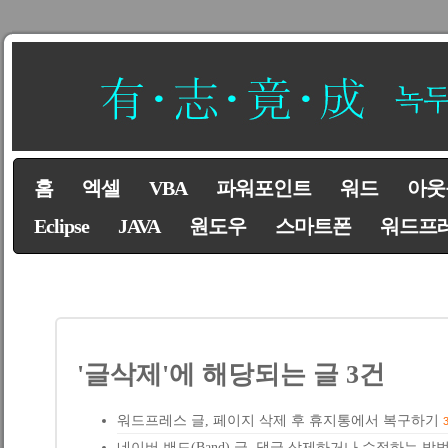
홈
엑셀
VBA
파워포인트
워드
아웃
Eclipse
JAVA
원도우
스마트폰
워드프
'글삭제'에 해당되는 글 3건
워드프레스 글, 페이지 삭제 후 휴지통에서 복구하기
네이버 밴드(Band) 글, 댓글 삭제하거나 수정하는 방